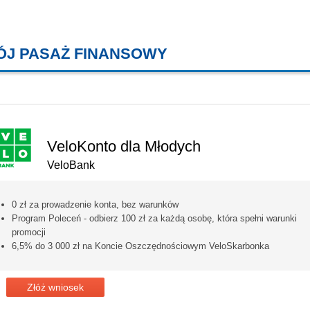
ÓJ PASAŻ FINANSOWY
KREDYTY MIESZKANIOWE, KONT
VeloKonto dla Młodych
VeloBank
0 zł za prowadzenie konta, bez warunków
Program Poleceń - odbierz 100 zł za każdą osobę, która spełni warunki
promocji
6,5% do 3 000 zł na Koncie Oszczędnościowym VeloSkarbonka
Złóż wniosek